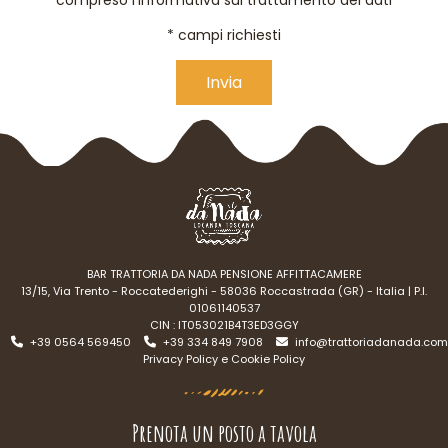
* campi richiesti
Alternative:
BAR TRATTORIA DA NADA PENSIONE AFFITTACAMERE
13/15, Via Trento - Roccatederighi - 58036 Roccastrada (GR) - Italia | P.I.
01061140537
CIN : IT053021B4T3ED3GGY
+39 0564 569450
+39 334 849 7908
info@trattoriadanada.com
Privacy Policy e Cookie Policy
Prenota un posto a tavola