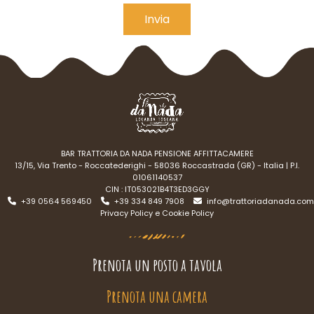
Alternative:
BAR TRATTORIA DA NADA PENSIONE AFFITTACAMERE
13/15, Via Trento - Roccatederighi - 58036 Roccastrada (GR) - Italia | P.I.
01061140537
CIN : IT053021B4T3ED3GGY
+39 0564 569450
+39 334 849 7908
info@trattoriadanada.com
Privacy Policy e Cookie Policy
Prenota un posto a tavola
Prenota una camera