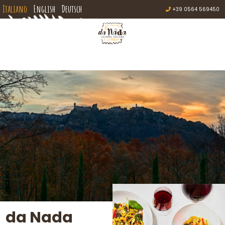
Italiano
English
Deutsch
+39 0564 569450
da Nada
Roccatederighi
Le camere
I Piatti