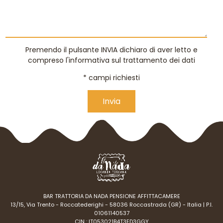
Premendo il pulsante INVIA dichiaro di aver letto e
compreso
l'informativa sul trattamento dei dati
* campi richiesti
Alternative:
BAR TRATTORIA DA NADA PENSIONE AFFITTACAMERE
13/15, Via Trento - Roccatederighi - 58036 Roccastrada (GR) - Italia | P.I.
01061140537
CIN : IT053021B4T3ED3GGY