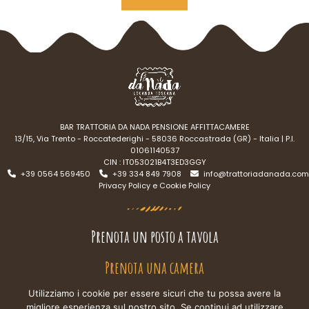
Alternative:
BAR TRATTORIA DA NADA PENSIONE AFFITTACAMERE
13/15, Via Trento - Roccatederighi - 58036 Roccastrada (GR) - Italia | P.I.
01061140537
CIN : IT053021B4T3ED3GGY
+39 0564 569450
+39 334 849 7908
info@trattoriadanada.com
Privacy Policy e Cookie Policy
Prenota un posto a tavola
Prenota una camera
Utilizziamo i cookie per essere sicuri che tu possa avere la
migliore esperienza sul nostro sito. Se continui ad utilizzare