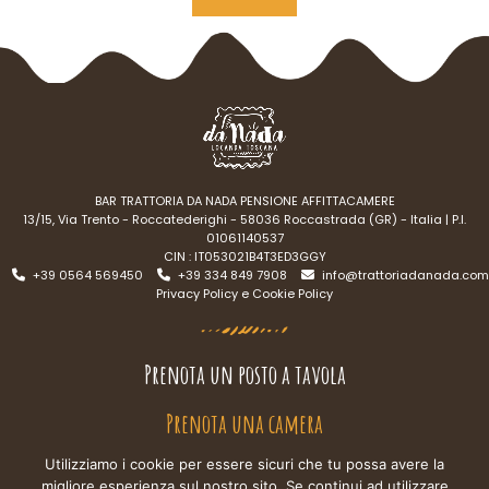
Alternative:
BAR TRATTORIA DA NADA PENSIONE AFFITTACAMERE
13/15, Via Trento - Roccatederighi - 58036 Roccastrada (GR) - Italia | P.I.
01061140537
CIN : IT053021B4T3ED3GGY
+39 0564 569450
+39 334 849 7908
info@trattoriadanada.com
Privacy Policy e Cookie Policy
Prenota un posto a tavola
Prenota una camera
Utilizziamo i cookie per essere sicuri che tu possa avere la
migliore esperienza sul nostro sito. Se continui ad utilizzare