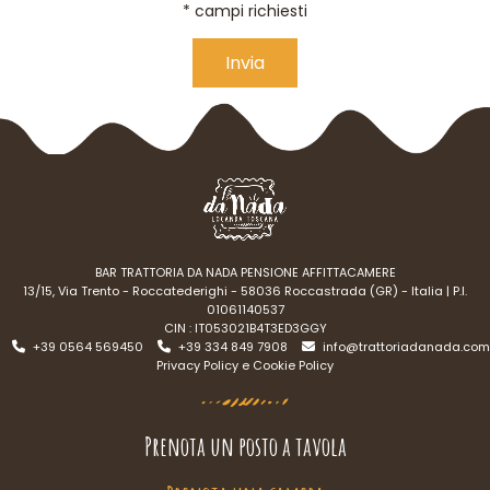
* campi richiesti
Alternative:
BAR TRATTORIA DA NADA PENSIONE AFFITTACAMERE
13/15, Via Trento - Roccatederighi - 58036 Roccastrada (GR) - Italia | P.I.
01061140537
CIN : IT053021B4T3ED3GGY
+39 0564 569450
+39 334 849 7908
info@trattoriadanada.com
Privacy Policy e Cookie Policy
Prenota un posto a tavola