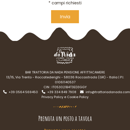
* campi richiesti
Alternative:
BAR TRATTORIA DA NADA PENSIONE AFFITTACAMERE
13/15, Via Trento - Roccatederighi - 58036 Roccastrada (GR) - Italia | P.I.
01061140537
CIN : IT053021B4T3ED3GGY
+39 0564 569450
+39 334 849 7908
info@trattoriadanada.com
Privacy Policy e Cookie Policy
Prenota un posto a tavola